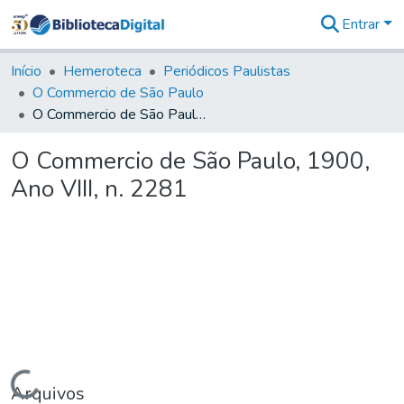
Entrar
Comunidades
&
Início
Hemeroteca
Periódicos Paulistas
Coleções
O Commercio de São Paulo
Tudo na
O Commercio de São Paulo, 1900, Ano VIII, n. 2281
Biblioteca
Digital
O Commercio de São Paulo, 1900,
Estatísticas
Ano VIII, n. 2281
Carregando...
Arquivos