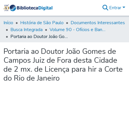
Entrar
Comunidades
&
Início
História de São Paulo
Documentos Interessantes
Coleções
Busca Integrada
Volume 90 - Ofícios e Bandos do Capitão General, Conde de Palma, aos funcionários da Capitania (1814- 1817)
Tudo na
Portaria ao Doutor João Gomes de Campos Juiz de Fora desta Cidade de 2 mx. de Licença para hir a Corte do Rio de Janeiro
Biblioteca
Digital
Portaria ao Doutor João Gomes de
Estatísticas
Campos Juiz de Fora desta Cidade
de 2 mx. de Licença para hir a Corte
do Rio de Janeiro