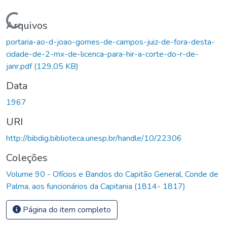
Carregando...
Arquivos
portaria-ao-d-joao-gomes-de-campos-juiz-de-fora-desta-
cidade-de-2-mx-de-licenca-para-hir-a-corte-do-r-de-
janr.pdf
(129,05 KB)
Data
1967
URI
http://bibdig.biblioteca.unesp.br/handle/10/22306
Coleções
Volume 90 - Ofícios e Bandos do Capitão General, Conde de
Palma, aos funcionários da Capitania (1814- 1817)
Página do item completo