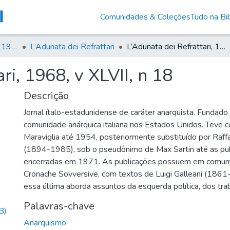
Comunidades & Coleções
Tudo na Bib
Canto Libertário (1906-1995)
L’Adunata dei Refrattari
L’Adunata dei Refrattari, 1968, v XLVII, n 18
ri, 1968, v XLVII, n 18
Descrição
Jornal ítalo-estadunidense de caráter anarquista. Fundad
comunidade anárquica italiana nos Estados Unidos. Teve 
Maraviglia até 1954, posteriormente substituído por Raff
(1894-1985), sob o pseudônimo de Max Sartin até as pu
encerradas em 1971. As publicações possuem em comum
Cronache Sovversive, com textos de Luigi Galleani (1861
essa última aborda assuntos da esquerda política, dos tra
Palavras-chave
B)
Anarquismo