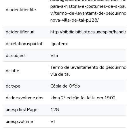
para-a-historia-e-costumes-de-s-paul
dc.identifier.file
vi/termo-de-levantamt-de-pelourinho-
nova-villa-de-tal-p128/
dc.identifier.uri
http://bibdig.biblioteca.unesp.br/hand
dc.relation.ispartof
Iguatemi
dc.subject
Vila
Termo de levantamento do pelourinho 
dc.title
vila de tal
dc.type
Cópia de Ofício
dcdocs.volume.obs
Uma 2ª edição foi feita em 1902
unesp.firstPage
128
unesp.volume
VI