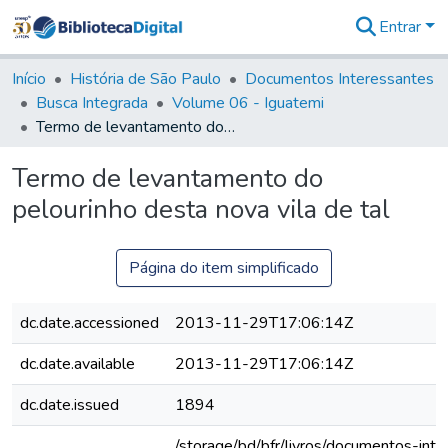
Entrar
Comunidades
&
Início
História de São Paulo
Documentos Interessantes
Coleções
Busca Integrada
Volume 06 - Iguatemi
Tudo na
Termo de levantamento do pelourinho desta nova vila de tal
Biblioteca
Digital
Termo de levantamento do
Estatísticas
pelourinho desta nova vila de tal
Página do item simplificado
dc.date.accessioned
2013-11-29T17:06:14Z
dc.date.available
2013-11-29T17:06:14Z
dc.date.issued
1894
/storage/bd/bfr/livros/documentos-int