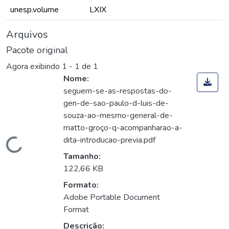
unesp.volume
LXIX
Arquivos
Pacote original
Agora exibindo
1 - 1 de 1
Nome:
seguem-se-as-respostas-do-
gen-de-sao-paulo-d-luis-de-
souza-ao-mesmo-general-de-
matto-groço-q-acompanharao-a-
dita-introducao-previa.pdf
Carregando...
Tamanho:
122,66 KB
Formato:
Adobe Portable Document
Format
Descrição: