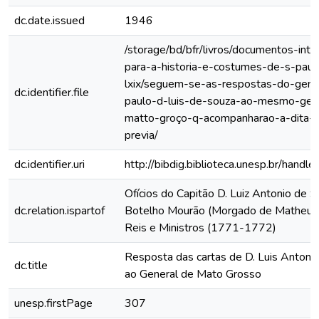
dc.date.issued
1946
/storage/bd/bfr/livros/documentos-int
para-a-historia-e-costumes-de-s-paul
lxix/seguem-se-as-respostas-do-gen
dc.identifier.file
paulo-d-luis-de-souza-ao-mesmo-gen
matto-groço-q-acompanharao-a-dita-i
previa/
dc.identifier.uri
http://bibdig.biblioteca.unesp.br/hand
Ofícios do Capitão D. Luiz Antonio de 
dc.relation.ispartof
Botelho Mourão (Morgado de Matheus)
Reis e Ministros (1771-1772)
Resposta das cartas de D. Luis Antoni
dc.title
ao General de Mato Grosso
unesp.firstPage
307