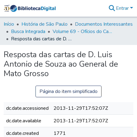
Entrar
Comunidades
&
Início
História de São Paulo
Documentos Interessantes
Coleções
Busca Integrada
Volume 69 - Ofícios do Capitão D. Luiz Antonio de Souza Botelho Mourão aos Vice-Reis e Ministros (1771-1772)
Tudo na
Resposta das cartas de D. Luis Antonio de Souza ao General de Mato Grosso
Biblioteca
Digital
Resposta das cartas de D. Luis
Estatísticas
Antonio de Souza ao General de
Mato Grosso
Página do item simplificado
dc.date.accessioned
2013-11-29T17:52:07Z
dc.date.available
2013-11-29T17:52:07Z
dc.date.created
1771