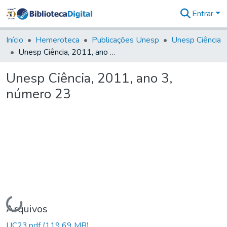
Entrar
Comunidades
&
Início
Hemeroteca
Publicações Unesp
Unesp Ciência
Coleções
Unesp Ciência, 2011, ano 3, número 23
Tudo na
Biblioteca
Unesp Ciência, 2011, ano 3,
Digital
número 23
Estatísticas
Carregando...
Arquivos
UC23.pdf
(119,69 MB)