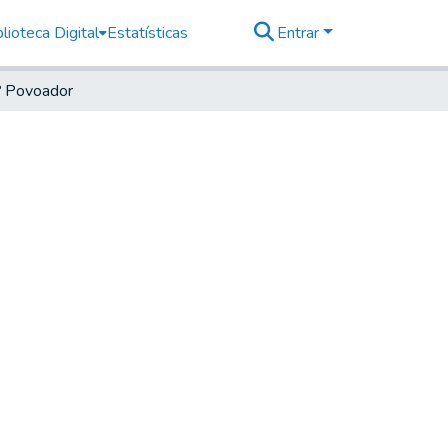
lioteca Digital
Estatísticas
Entrar
º Povoador