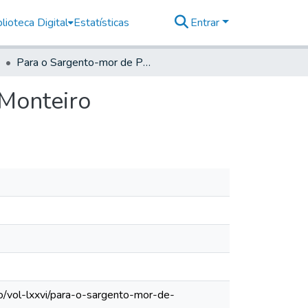
lioteca Digital
Estatísticas
Entrar
Para o Sargento-mor de Paranaguá Francisco José Monteiro
 Monteiro
o/vol-lxxvi/para-o-sargento-mor-de-