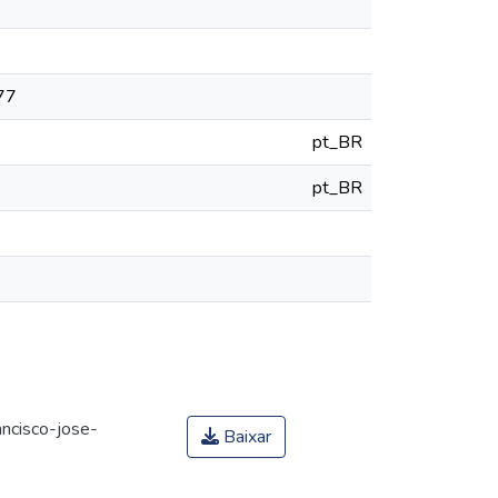
777
pt_BR
pt_BR
ncisco-jose-
Baixar