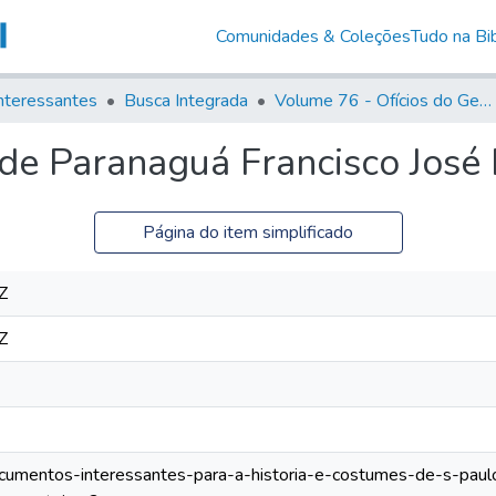
Comunidades & Coleções
Tudo na Bib
nteressantes
Busca Integrada
Volume 76 - Ofícios do General Martim Lopes Lobo de Saldanha (Governador da Capitania): 1776- 1777
de Paranaguá Francisco José
Página do item simplificado
Z
Z
documentos-interessantes-para-a-historia-e-costumes-de-s-paul