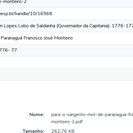
se-monteiro-2
.unesp.br/handle/10/16968
tim Lopes Lobo de Saldanha (Governador da Capitania): 1776-1
Paranaguá Francisco José Monteiro
1776- 77
Nome:
para-o-sargento-mor-de-paranagua-fra
monteiro-2.pdf
Tamanho:
262,76 KB