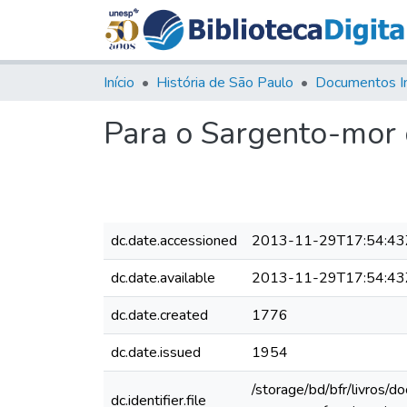
Início
História de São Paulo
Documentos I
Para o Sargento-mor 
dc.date.accessioned
2013-11-29T17:54:43
dc.date.available
2013-11-29T17:54:43
dc.date.created
1776
dc.date.issued
1954
/storage/bd/bfr/livros/
dc.identifier.file