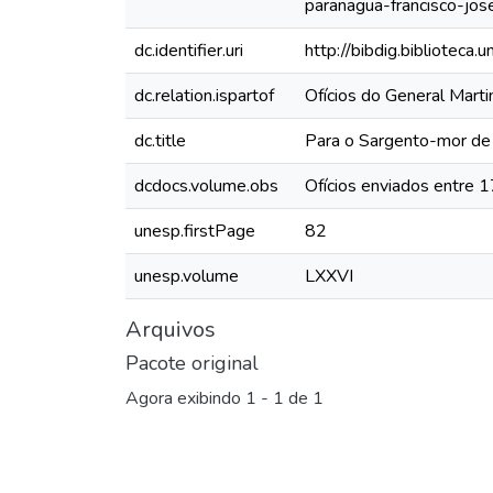
paranagua-francisco-jo
dc.identifier.uri
http://bibdig.biblioteca
dc.relation.ispartof
Ofícios do General Mar
dc.title
Para o Sargento-mor de 
dcdocs.volume.obs
Ofícios enviados entre 
unesp.firstPage
82
unesp.volume
LXXVI
Arquivos
Pacote original
Agora exibindo
1 - 1 de 1