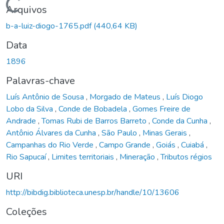
Carregando...
Arquivos
b-a-luiz-diogo-1765.pdf
(440,64 KB)
Data
1896
Palavras-chave
Luís Antônio de Sousa
,
Morgado de Mateus
,
Luís Diogo
Lobo da Silva
,
Conde de Bobadela
,
Gomes Freire de
Andrade
,
Tomas Rubi de Barros Barreto
,
Conde da Cunha
,
Antônio Álvares da Cunha
,
São Paulo
,
Minas Gerais
,
Campanhas do Rio Verde
,
Campo Grande
,
Goiás
,
Cuiabá
,
Rio Sapucaí
,
Limites territoriais
,
Mineração
,
Tributos régios
URI
http://bibdig.biblioteca.unesp.br/handle/10/13606
Coleções