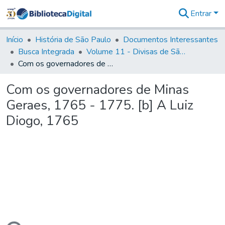
Entrar
Comunidades
&
Início
História de São Paulo
Documentos Interessantes
Coleções
Busca Integrada
Volume 11 - Divisas de São Paulo e Minas Gerais
Tudo na
Com os governadores de Minas Geraes, 1765 - 1775. [b] A Luiz Diogo, 1765
Biblioteca
Digital
Com os governadores de Minas
Estatísticas
Geraes, 1765 - 1775. [b] A Luiz
Diogo, 1765