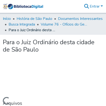
Entrar
Comunidades
&
Início
História de São Paulo
Documentos Interessantes
Coleções
Busca Integrada
Volume 76 - Ofícios do General Martim Lopes Lobo de Saldanha (Governador da Capitania): 1776- 1777
Tudo na
Para o Juiz Ordinário desta cidade de São Paulo
Biblioteca
Digital
Para o Juiz Ordinário desta cidade
Estatísticas
de São Paulo
Carregando...
Arquivos