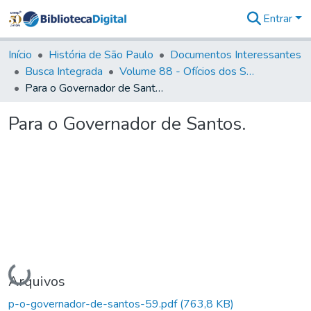
Entrar
Comunidades
&
Início
História de São Paulo
Documentos Interessantes
Coleções
Busca Integrada
Volume 88 - Ofícios dos Senhores Governadores Interinos da Capitania de São Paulo (1817- 1819)
Tudo na
Para o Governador de Santos.
Biblioteca
Digital
Para o Governador de Santos.
Estatísticas
Carregando...
Arquivos
p-o-governador-de-santos-59.pdf
(763,8 KB)