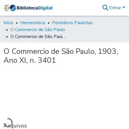
Entrar
Comunidades
&
Início
Hemeroteca
Periódicos Paulistas
Coleções
O Commercio de São Paulo
Tudo na
O Commercio de São Paulo, 1903, Ano XI, n. 3401
Biblioteca
Digital
O Commercio de São Paulo, 1903,
Estatísticas
Ano XI, n. 3401
Carregando...
Arquivos