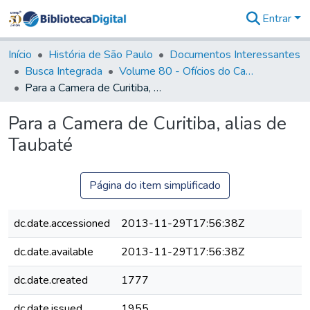
Entrar
Comunidades
&
Início
História de São Paulo
Documentos Interessantes
Coleções
Busca Integrada
Volume 80 - Ofícios do Capitão General Martim Lopes Lobo de Saldanha (1777-1780)
Tudo na
Para a Camera de Curitiba, alias de Taubaté
Biblioteca
Digital
Para a Camera de Curitiba, alias de
Estatísticas
Taubaté
Página do item simplificado
dc.date.accessioned
2013-11-29T17:56:38Z
dc.date.available
2013-11-29T17:56:38Z
dc.date.created
1777
dc.date.issued
1955