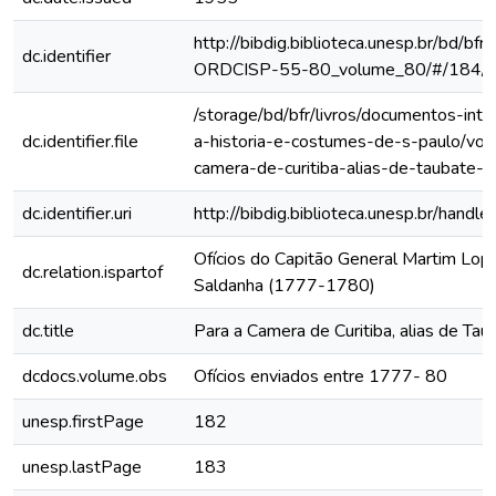
http://bibdig.biblioteca.unesp.br/bd/bf
dc.identifier
ORDCISP-55-80_volume_80/#/184/
/storage/bd/bfr/livros/documentos-int
dc.identifier.file
a-historia-e-costumes-de-s-paulo/vol-
camera-de-curitiba-alias-de-taubate-
dc.identifier.uri
http://bibdig.biblioteca.unesp.br/hand
Ofícios do Capitão General Martim Lo
dc.relation.ispartof
Saldanha (1777-1780)
dc.title
Para a Camera de Curitiba, alias de Tau
dcdocs.volume.obs
Ofícios enviados entre 1777- 80
unesp.firstPage
182
unesp.lastPage
183