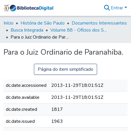
Entrar
Comunidades
&
Início
História de São Paulo
Documentos Interessantes
Coleções
Busca Integrada
Volume 88 - Ofícios dos Senhores Governadores Interinos da Capitania de São Paulo (1817- 1819)
Tudo na
Para o Juiz Ordinario de Paranahiba.
Biblioteca
Digital
Para o Juiz Ordinario de Paranahiba.
Estatísticas
Página do item simplificado
dc.date.accessioned
2013-11-29T18:01:51Z
dc.date.available
2013-11-29T18:01:51Z
dc.date.created
1817
dc.date.issued
1963