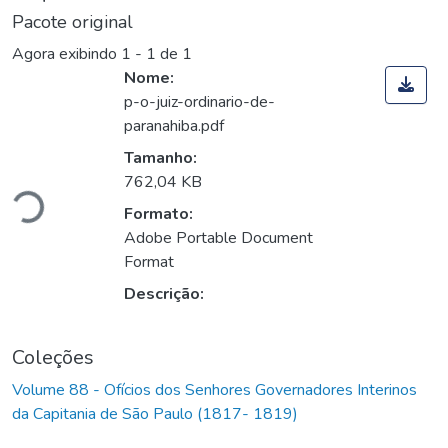
Pacote original
Agora exibindo
1 - 1 de 1
Nome:
p-o-juiz-ordinario-de-
paranahiba.pdf
Tamanho:
ando...
762,04 KB
Formato:
Adobe Portable Document
Format
Descrição:
Coleções
Volume 88 - Ofícios dos Senhores Governadores Interinos
da Capitania de São Paulo (1817- 1819)