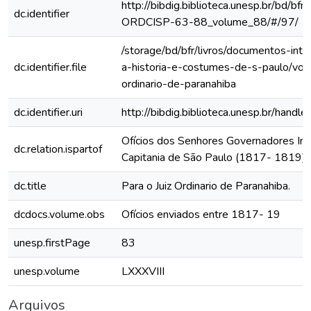
http://bibdig.biblioteca.unesp.br/bd/bf
dc.identifier
ORDCISP-63-88_volume_88/#/97/
/storage/bd/bfr/livros/documentos-int
dc.identifier.file
a-historia-e-costumes-de-s-paulo/vol-
ordinario-de-paranahiba
dc.identifier.uri
http://bibdig.biblioteca.unesp.br/hand
Ofícios dos Senhores Governadores Int
dc.relation.ispartof
Capitania de São Paulo (1817- 1819)
dc.title
Para o Juiz Ordinario de Paranahiba.
dcdocs.volume.obs
Ofícios enviados entre 1817- 19
unesp.firstPage
83
unesp.volume
LXXXVIII
Arquivos