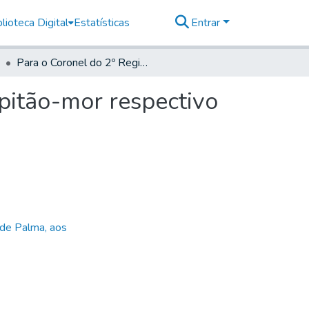
lioteca Digital
Estatísticas
Entrar
Para o Coronel do 2º Regimento de Infantaria, e Capitão-mor respectivo das Ordenanças
apitão-mor respectivo
 de Palma, aos