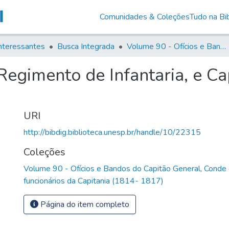
Comunidades & Coleções
Tudo na Bib
nteressantes
Busca Integrada
Volume 90 - Ofícios e Bandos do Capitão General, Conde de Palma, aos funcionários da Capitania (1814- 1817)
Regimento de Infantaria, e C
URI
http://bibdig.biblioteca.unesp.br/handle/10/22315
Coleções
Volume 90 - Ofícios e Bandos do Capitão General, Conde
funcionários da Capitania (1814- 1817)
Página do item completo