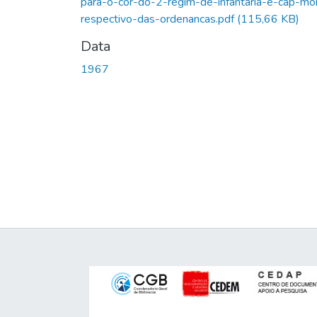
para-o-cor-do-2-regim-de-infantaria-e-cap-mo
respectivo-das-ordenancas.pdf
(115,66 KB)
Data
1967