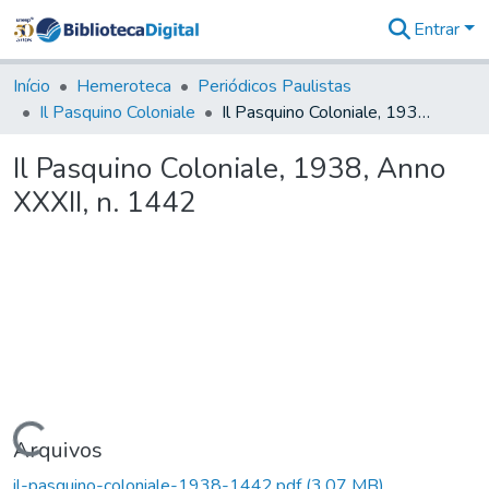
Entrar
Comunidades
&
Início
Hemeroteca
Periódicos Paulistas
Coleções
Il Pasquino Coloniale
Il Pasquino Coloniale, 1938, Anno XXXII, n. 1442
Tudo na
Biblioteca
Il Pasquino Coloniale, 1938, Anno
Digital
XXXII, n. 1442
Estatísticas
Carregando...
Arquivos
il-pasquino-coloniale-1938-1442.pdf
(3,07 MB)