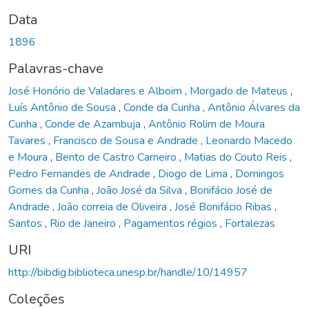
Data
1896
Palavras-chave
José Honório de Valadares e Alboim
,
Morgado de Mateus
,
Luís Antônio de Sousa
,
Conde da Cunha
,
Antônio Álvares da
Cunha
,
Conde de Azambuja
,
Antônio Rolim de Moura
Tavares
,
Francisco de Sousa e Andrade
,
Leonardo Macedo
e Moura
,
Bento de Castro Carneiro
,
Matias do Couto Reis
,
Pedro Fernandes de Andrade
,
Diogo de Lima
,
Domingos
Gomes da Cunha
,
João José da Silva
,
Bonifácio José de
Andrade
,
João correia de Oliveira
,
José Bonifácio Ribas
,
Santos
,
Rio de Janeiro
,
Pagamentos régios
,
Fortalezas
URI
http://bibdig.biblioteca.unesp.br/handle/10/14957
Coleções