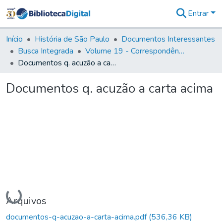
Entrar
Comunidades
&
Início
História de São Paulo
Documentos Interessantes
Coleções
Busca Integrada
Volume 19 - Correspondência do Capital General D. Luiz Antonio de Souza (1767- 70)
Tudo na
Documentos q. acuzão a carta acima
Biblioteca
Digital
Documentos q. acuzão a carta acima
Estatísticas
Carregando...
Arquivos
documentos-q-acuzao-a-carta-acima.pdf
(536,36 KB)