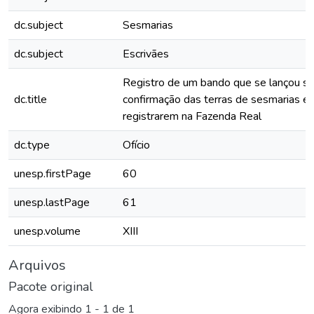
dc.subject
Sesmarias
dc.subject
Escrivães
Registro de um bando que se lançou so
dc.title
confirmação das terras de sesmarias e 
registrarem na Fazenda Real
dc.type
Ofício
unesp.firstPage
60
unesp.lastPage
61
unesp.volume
XIII
Arquivos
Pacote original
Agora exibindo
1 - 1 de 1