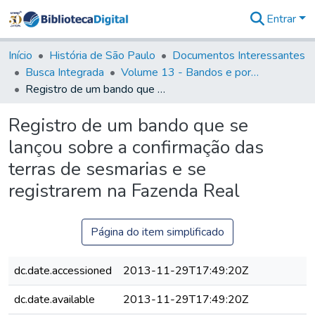
Entrar
Comunidades
&
Início
História de São Paulo
Documentos Interessantes
Coleções
Busca Integrada
Volume 13 - Bandos e portarias de Rodrigo Cesar de Menezes
Tudo na
Registro de um bando que se lançou sobre a confirmação das terras de sesmarias e se registrarem na Fazenda Real
Biblioteca
Digital
Registro de um bando que se
Estatísticas
lançou sobre a confirmação das
terras de sesmarias e se
registrarem na Fazenda Real
Página do item simplificado
dc.date.accessioned
2013-11-29T17:49:20Z
dc.date.available
2013-11-29T17:49:20Z