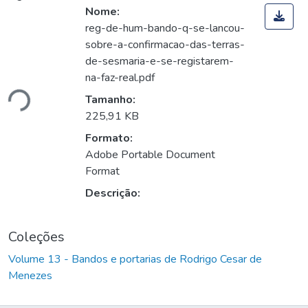
Nome:
reg-de-hum-bando-q-se-lancou-
sobre-a-confirmacao-das-terras-
de-sesmaria-e-se-registarem-
na-faz-real.pdf
ando...
Tamanho:
225,91 KB
Formato:
Adobe Portable Document
Format
Descrição:
Coleções
Volume 13 - Bandos e portarias de Rodrigo Cesar de
Menezes