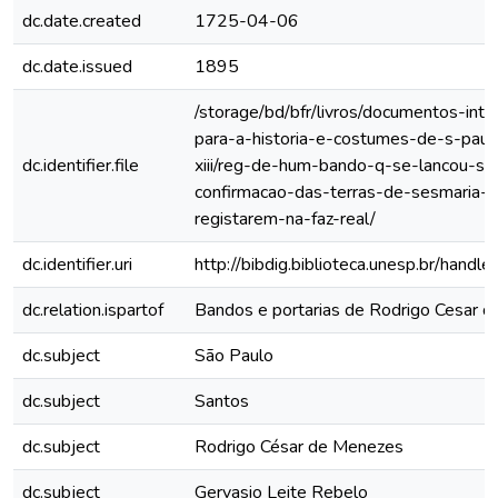
dc.date.created
1725-04-06
dc.date.issued
1895
/storage/bd/bfr/livros/documentos-int
para-a-historia-e-costumes-de-s-paul
dc.identifier.file
xiii/reg-de-hum-bando-q-se-lancou-so
confirmacao-das-terras-de-sesmaria-
registarem-na-faz-real/
dc.identifier.uri
http://bibdig.biblioteca.unesp.br/hand
dc.relation.ispartof
Bandos e portarias de Rodrigo Cesar 
dc.subject
São Paulo
dc.subject
Santos
dc.subject
Rodrigo César de Menezes
dc.subject
Gervasio Leite Rebelo