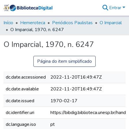
Entrar
Comunidades
&
Início
Hemeroteca
Periódicos Paulistas
O Imparcial
Coleções
O Imparcial, 1970, n. 6247
Tudo na
Biblioteca
O Imparcial, 1970, n. 6247
Digital
Estatísticas
Página do item simplificado
dc.date.accessioned
2022-11-20T16:49:47Z
dc.date.available
2022-11-20T16:49:47Z
dc.date.issued
1970-02-17
dc.identifier.uri
https://bibdig.biblioteca.unesp.br/han
dc.language.iso
pt