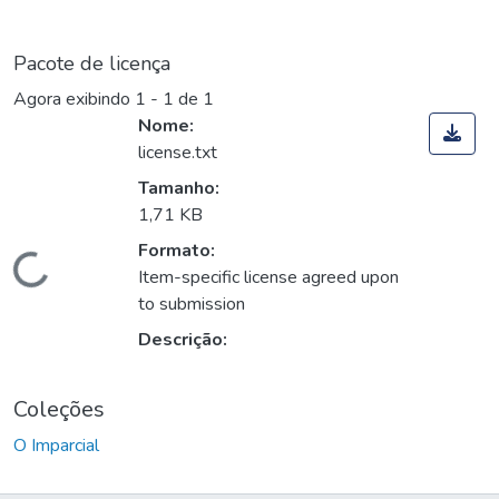
Pacote de licença
Agora exibindo
1 - 1 de 1
Nome:
license.txt
Tamanho:
1,71 KB
Formato:
Carregando...
Item-specific license agreed upon
to submission
Descrição:
Coleções
O Imparcial