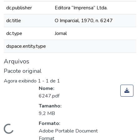
dc.publisher
Editora “Imprensa” Ltda.
dc.title
O Imparcial, 1970, n. 6247
dc.type
Jornal
dspace.entity.type
Arquivos
Pacote original
Agora exibindo
1 - 1 de 1
Nome:
6247.pdf
Tamanho:
9,2 MB
Formato:
Carregando...
Adobe Portable Document
Format