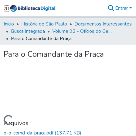
Entrar
Comunidades
&
Início
História de São Paulo
Documentos Interessantes
Coleções
Busca Integrada
Volume 92 - Ofícios do General D. Luiz aos diversos funcionários da Capitania (1768- 1772)
Tudo na
Para o Comandante da Praça
Biblioteca
Digital
Para o Comandante da Praça
Estatísticas
Carregando...
Arquivos
p-o-comd-da-praca.pdf
(137,71 KB)