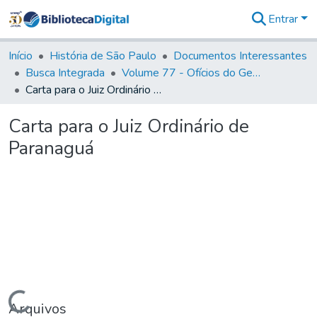
Entrar
Comunidades
&
Início
História de São Paulo
Documentos Interessantes
Coleções
Busca Integrada
Volume 77 - Ofícios do General Martim Lopes Lobo de Saldanha (Governador da Capitania): 1776-1777
Tudo na
Carta para o Juiz Ordinário de Paranaguá
Biblioteca
Digital
Carta para o Juiz Ordinário de
Estatísticas
Paranaguá
Carregando...
Arquivos