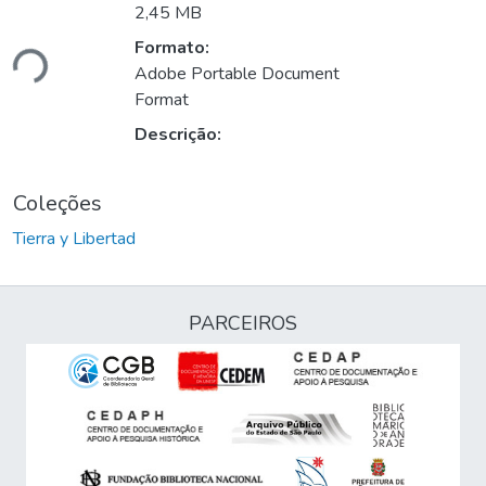
2,45 MB
ando...
Formato:
Adobe Portable Document
Format
Descrição:
Coleções
Tierra y Libertad
PARCEIROS