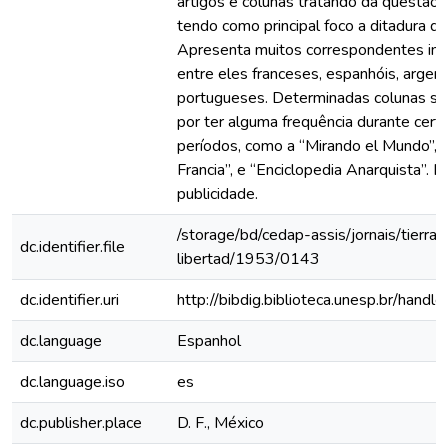
artigos e colunas tratando da questão li
tendo como principal foco a ditadura de
Apresenta muitos correspondentes inte
entre eles franceses, espanhóis, argent
portugueses. Determinadas colunas s
por ter alguma frequência durante cert
períodos, como a “Mirando el Mundo”, 
Francia”, e “Enciclopedia Anarquista”. 
publicidade.
/storage/bd/cedap-assis/jornais/tierra-
dc.identifier.file
libertad/1953/0143
dc.identifier.uri
http://bibdig.biblioteca.unesp.br/hand
dc.language
Espanhol
dc.language.iso
es
dc.publisher.place
D. F., México