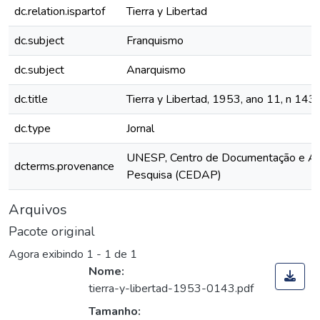
dc.relation.ispartof
Tierra y Libertad
dc.subject
Franquismo
dc.subject
Anarquismo
dc.title
Tierra y Libertad, 1953, ano 11, n 143
dc.type
Jornal
UNESP, Centro de Documentação e Ap
dcterms.provenance
Pesquisa (CEDAP)
Arquivos
Pacote original
Agora exibindo
1 - 1 de 1
Nome:
tierra-y-libertad-1953-0143.pdf
Tamanho: