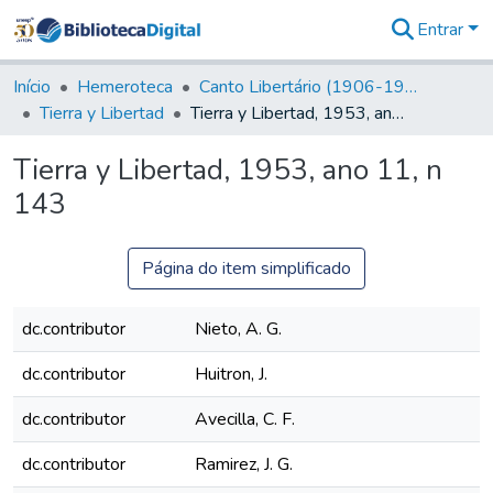
Entrar
Comunidades
&
Início
Hemeroteca
Canto Libertário (1906-1995)
Coleções
Tierra y Libertad
Tierra y Libertad, 1953, ano 11, n 143
Tudo na
Biblioteca
Tierra y Libertad, 1953, ano 11, n
Digital
143
Estatísticas
Página do item simplificado
dc.contributor
Nieto, A. G.
dc.contributor
Huitron, J.
dc.contributor
Avecilla, C. F.
dc.contributor
Ramirez, J. G.