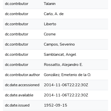
dc.contributor
Talanin
dc.contributor
Carlo, A. de
dc.contributor
Liberto
dc.contributor
Cosme
dc.contributor
Campos, Severino
dc.contributor
Samblancat, Angel
dc.contributor
Rossatto, Alejandro E.
dc.contributor.author
González, Emeterio de la O.
dc.date.accessioned
2014-11-06T22:22:30Z
dc.date.available
2014-11-06T22:22:30Z
dc.date.issued
1952-09-15