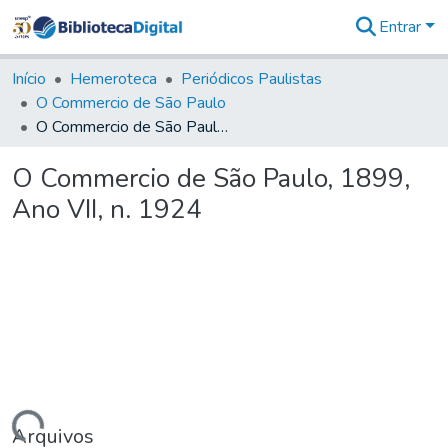
Entrar
Comunidades
&
Início
Hemeroteca
Periódicos Paulistas
Coleções
O Commercio de São Paulo
Tudo na
O Commercio de São Paulo, 1899, Ano VII, n. 1924
Biblioteca
Digital
O Commercio de São Paulo, 1899,
Estatísticas
Ano VII, n. 1924
Arquivos