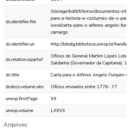
/storage/bd/bfr/livros/documentos-int
para-a-historia-e-costumes-de-s-paul
dc.identifier.file
lxxvii/carta-para-o-alferes-angelo-fur
camargo
dc.identifier.uri
http://bibdig.biblioteca.unesp.br/hand
Ofícios do General Martim Lopes Lobo
dc.relation.ispartof
Saldanha (Governador da Capitania): 
dc.title
Carta para o Alferes Angelo Furquim 
dcdocs.volume.obs
Ofícios enviados entre 1776- 77
unesp.firstPage
99
unesp.volume
LXXVII
Arquivos