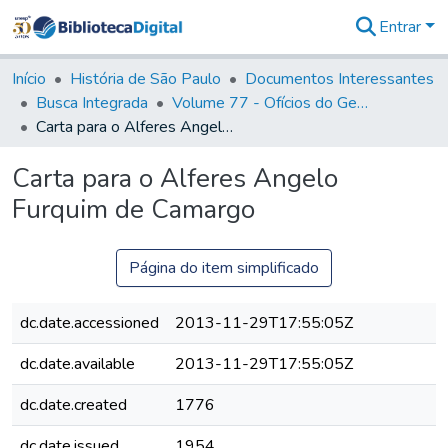
Entrar
Comunidades
&
Início
História de São Paulo
Documentos Interessantes
Coleções
Busca Integrada
Volume 77 - Ofícios do General Martim Lopes Lobo de Saldanha (Governador da Capitania): 1776-1777
Tudo na
Carta para o Alferes Angelo Furquim de Camargo
Biblioteca
Digital
Carta para o Alferes Angelo
Estatísticas
Furquim de Camargo
Página do item simplificado
dc.date.accessioned
2013-11-29T17:55:05Z
dc.date.available
2013-11-29T17:55:05Z
dc.date.created
1776
dc.date.issued
1954