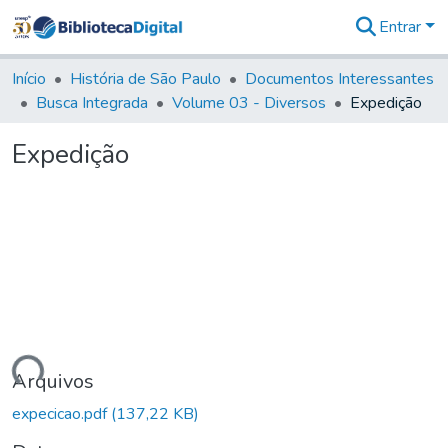
Entrar
Comunidades
&
Início
História de São Paulo
Documentos Interessantes
Coleções
Busca Integrada
Volume 03 - Diversos
Expedição
Tudo na
Biblioteca
Expedição
Digital
Estatísticas
egando...
Arquivos
expecicao.pdf
(137,22 KB)