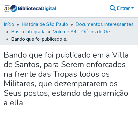
Entrar
Comunidades
&
Início
História de São Paulo
Documentos Interessantes
Coleções
Busca Integrada
Volume 84 - Ofícios do General Martins Lopes de Saldanha (Governador da Capitania): 1782- 1786
Tudo na
Bando que foi publicado em a Villa de Santos, para Serem enforcados na frente das Tropas todos os Militares, que dezempararem os Seus postos, estando de guarnição a ella
Biblioteca
Digital
Bando que foi publicado em a Villa
Estatísticas
de Santos, para Serem enforcados
na frente das Tropas todos os
Militares, que dezempararem os
Seus postos, estando de guarnição
a ella