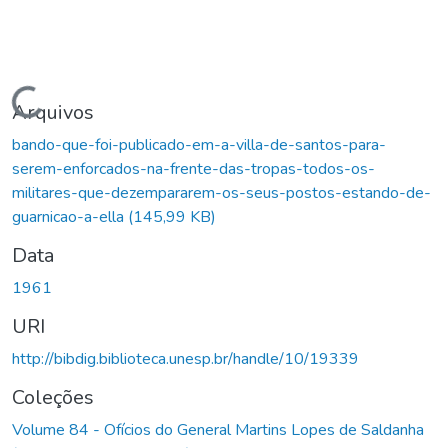
Carregando...
Arquivos
bando-que-foi-publicado-em-a-villa-de-santos-para-
serem-enforcados-na-frente-das-tropas-todos-os-
militares-que-dezempararem-os-seus-postos-estando-de-
guarnicao-a-ella
(145,99 KB)
Data
1961
URI
http://bibdig.biblioteca.unesp.br/handle/10/19339
Coleções
Volume 84 - Ofícios do General Martins Lopes de Saldanha