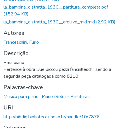
la_bambina_distratta_1930__partitura_completa.pdf
(152,94 KB)
la_bambina_distratta_1930__arquivo_mid.mid
(2,92 KB)
Autores
Franceschini, Furio
Descrição
Para piano
Pertence à obra Due piccoli pezzi fancinlleschi, sendo a
segunda peça catalogada como 8210
Palavras-chave
Musica para piano
,
Piano (Solo) - Partituras
URI
http://bibdig.biblioteca.unesp.br/handle/10/7876
Coleções