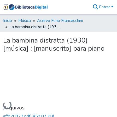
Entrar
Comunidades
&
Início
Música
Acervo Furio Franceschini
Coleções
La bambina distratta (1930) [música] : [manuscrito] para piano
Tudo na
Biblioteca
La bambina distratta (1930)
Digital
[música] : [manuscrito] para piano
Estatísticas
Carregando...
Arquivos
aff820923.pdf
(459,07 KB)