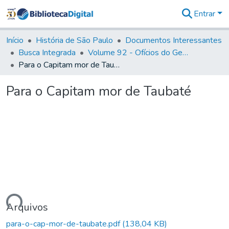
Entrar
Comunidades
&
Início
História de São Paulo
Documentos Interessantes
Coleções
Busca Integrada
Volume 92 - Ofícios do General D. Luiz aos diversos funcionários da Capitania (1768- 1772)
Tudo na
Para o Capitam mor de Taubaté
Biblioteca
Digital
Para o Capitam mor de Taubaté
Estatísticas
gando...
Arquivos
para-o-cap-mor-de-taubate.pdf
(138,04 KB)