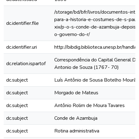
/storage/bd/bfr/livros/documentos-int
para-a-historia-e-costumes-de-s-paul
dc.identifier.file
xix/p-o-s-conde-de-azambuja-depois-
o-governo-do-r/
dc.identifier.uri
http://bibdig.biblioteca.unesp.br/hand
Correspondência do Capital General D. 
dc.relation.ispartof
Antonio de Souza (1767- 70)
dc.subject
Luís Antônio de Sousa Botelho Mourão
dc.subject
Morgado de Mateus
dc.subject
Antônio Rolim de Moura Tavares
dc.subject
Conde de Azambuja
dc.subject
Rotina administrativa