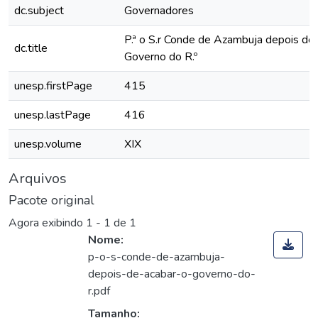
dc.subject
Governadores
P.ª o S.r Conde de Azambuja depois de 
dc.title
Governo do R.º
unesp.firstPage
415
unesp.lastPage
416
unesp.volume
XIX
Arquivos
Pacote original
Agora exibindo
1 - 1 de 1
Nome:
p-o-s-conde-de-azambuja-
depois-de-acabar-o-governo-do-
r.pdf
Tamanho: