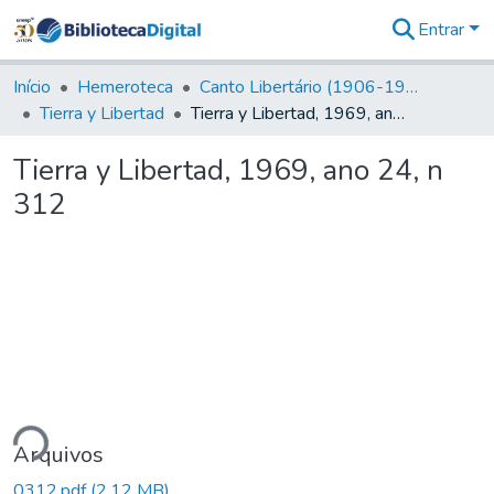
Entrar
Comunidades
&
Início
Hemeroteca
Canto Libertário (1906-1995)
Coleções
Tierra y Libertad
Tierra y Libertad, 1969, ano 24, n 312
Tudo na
Biblioteca
Tierra y Libertad, 1969, ano 24, n
Digital
312
Estatísticas
ando...
Arquivos
0312.pdf
(2,12 MB)