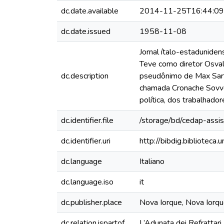
dc.date.available
2014-11-25T16:44:0
dc.date.issued
1958-11-08
Jornal ítalo-estadunide
Teve como diretor Osval
dc.description
pseudônimo de Max Sart
chamada Cronache Sovver
política, dos trabalhadore
dc.identifier.file
/storage/bd/cedap-assis
dc.identifier.uri
http://bibdig.bibliotec
dc.language
Italiano
dc.language.iso
it
dc.publisher.place
Nova Iorque, Nova Iorq
dc.relation.ispartof
L’Adunata dei Refrattari