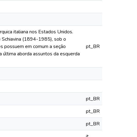
quica italiana nos Estados Unidos.
e Schiavina (1894-1985), sob o
ções possuem em comum a seção
pt_BR
a última aborda assuntos da esquerda
pt_BR
pt_BR
pt_BR
it