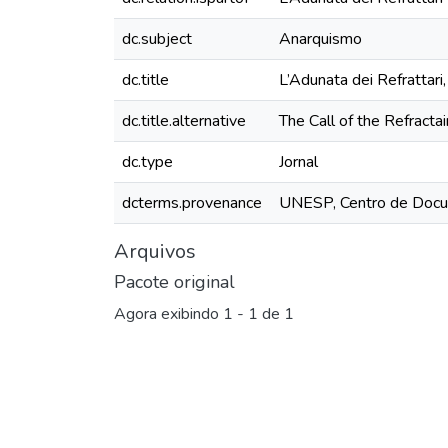
dc.subject
Anarquismo
dc.title
L’Adunata dei Refrattari
dc.title.alternative
The Call of the Refractai
dc.type
Jornal
dcterms.provenance
UNESP, Centro de Docu
Arquivos
Pacote original
Agora exibindo
1 - 1 de 1