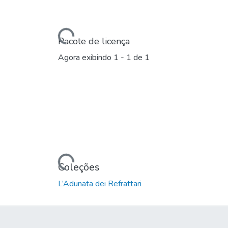
Carregando...
Pacote de licença
Agora exibindo
1 - 1 de 1
Carregando...
Coleções
L’Adunata dei Refrattari