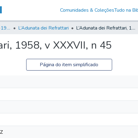
Comunidades & Coleções
Tudo na Bib
Canto Libertário (1906-1995)
L’Adunata dei Refrattari
L’Adunata dei Refrattari, 1958, v XXXVII, n 45
ri, 1958, v XXXVII, n 45
Página do item simplificado
9Z