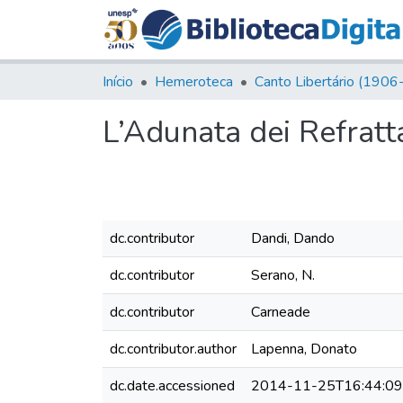
Início
Hemeroteca
L’Adunata dei Refratta
dc.contributor
Dandi, Dando
dc.contributor
Serano, N.
dc.contributor
Carneade
dc.contributor.author
Lapenna, Donato
dc.date.accessioned
2014-11-25T16:44:0