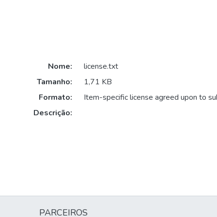
Nome:
license.txt
Tamanho:
1,71 KB
Formato:
Item-specific license agreed upon to s
Descrição:
PARCEIROS