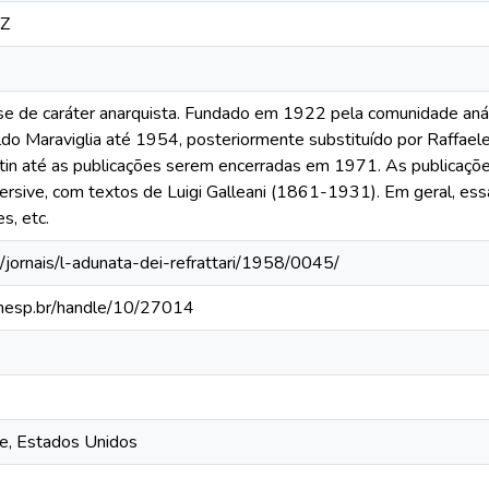
9Z
nse de caráter anarquista. Fundado em 1922 pela comunidade anár
do Maraviglia até 1954, posteriormente substituído por Raffael
in até as publicações serem encerradas em 1971. As publica
sive, com textos de Luigi Galleani (1861-1931). Em geral, ess
s, etc.
/jornais/l-adunata-dei-refrattari/1958/0045/
a.unesp.br/handle/10/27014
ue, Estados Unidos