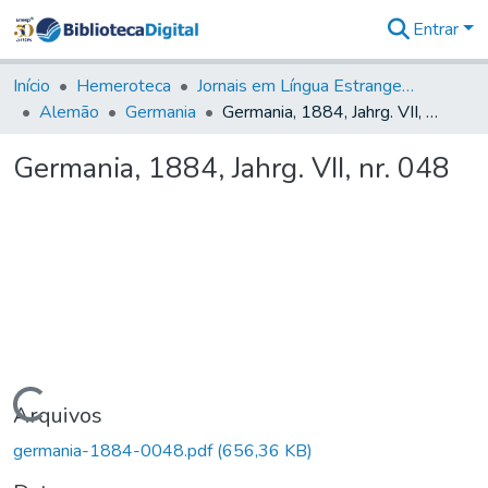
Entrar
Comunidades
&
Início
Hemeroteca
Jornais em Língua Estrangeira
Coleções
Alemão
Germania
Germania, 1884, Jahrg. VII, nr. 048
Tudo na
Biblioteca
Germania, 1884, Jahrg. VII, nr. 048
Digital
Estatísticas
Carregando...
Arquivos
germania-1884-0048.pdf
(656,36 KB)