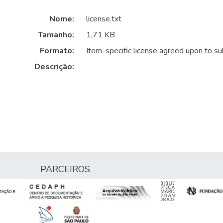
Nome:
license.txt
Tamanho:
1,71 KB
Formato:
Item-specific license agreed upon to s
Descrição:
PARCEIROS