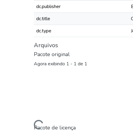
dc.publisher
dc.title
dc.type
J
Arquivos
Pacote original
Agora exibindo
1 - 1 de 1
Carregando...
Pacote de licença