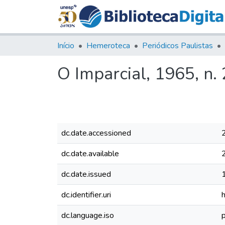
Início
Hemeroteca
Periódicos Paulistas
O Imparcial, 1965, n.
dc.date.accessioned
dc.date.available
dc.date.issued
dc.identifier.uri
dc.language.iso