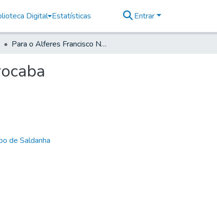
lioteca Digital
Estatísticas
Entrar
Para o Alferes Francisco Nunes de Siqueira, em Sorocaba
rocaba
bo de Saldanha