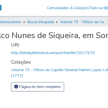
Comunidades & Coleções
Tudo na Bib
nteressantes
Busca Integrada
Volume 79 - Ofícios do Capitão General Martim Lopes Lobo de Saldanha (1777)
isco Nunes de Siqueira, em So
URI
http://bibdig.biblioteca.unesp.br/handle/10/17670
Coleções
Volume 79 - Ofícios do Capitão General Martim Lopes Lo
(1777)
Página do item completo
-