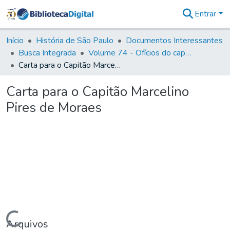
Entrar
Comunidades
&
Início
História de São Paulo
Documentos Interessantes
Coleções
Busca Integrada
Volume 74 - Ofícios do capitão General Martim Lopes Lobo de Saldanha às Câmaras e Comandantes da Capitania (1775)
Tudo na
Carta para o Capitão Marcelino Pires de Moraes
Biblioteca
Digital
Carta para o Capitão Marcelino
Estatísticas
Pires de Moraes
Carregando...
Arquivos