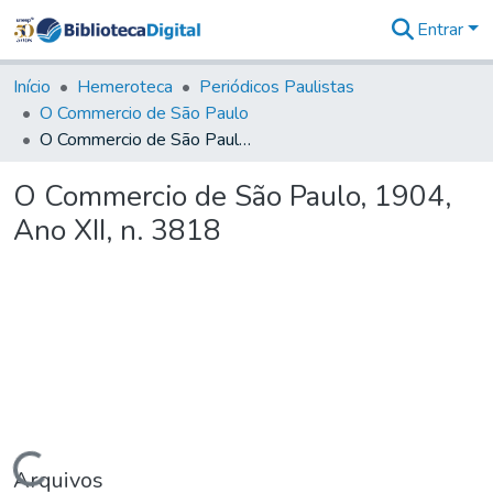
Entrar
Comunidades
&
Início
Hemeroteca
Periódicos Paulistas
Coleções
O Commercio de São Paulo
Tudo na
O Commercio de São Paulo, 1904, Ano XII, n. 3818
Biblioteca
Digital
O Commercio de São Paulo, 1904,
Estatísticas
Ano XII, n. 3818
Arquivos