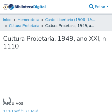
Entrar
Comunidades
&
Início
Hemeroteca
Canto Libertário (1906-1995)
Coleções
Cultura Proletaria
Cultura Proletaria, 1949, ano XXI, n 1110
Tudo na
Biblioteca
Cultura Proletaria, 1949, ano XXI, n
Digital
1110
Estatísticas
Carregando...
Arquivos
1110.pdf
(1,21 MB)