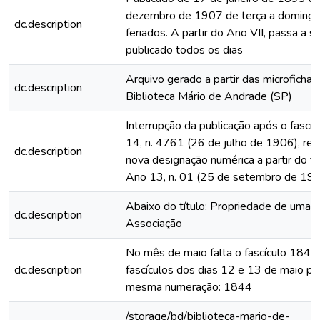
dezembro de 1907 de terça a domingo
dc.description
feriados. A partir do Ano VII, passa a s
publicado todos os dias
Arquivo gerado a partir das microfichas
dc.description
Biblioteca Mário de Andrade (SP)
Interrupção da publicação após o fascí
14, n. 4761 (26 de julho de 1906), rein
dc.description
nova designação numérica a partir do fa
Ano 13, n. 01 (25 de setembro de 19
Abaixo do título: Propriedade de uma
dc.description
Associação
No mês de maio falta o fascículo 1843
dc.description
fascículos dos dias 12 e 13 de maio p
mesma numeração: 1844
/storage/bd/biblioteca-mario-de-