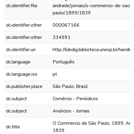
dc.identifier.file
andrade/jornais/o-commercio-de-sao-
paulo/1899/1839
dc.identifier.other
000067166
dc.identifier.other
334991
dc.identifier.uri
http://bibdig.biblioteca.unesp.br/hand
dc.language
Português
dc.language.iso
pt
dc.publisher.place
São Paulo, Brasil
dc.subject
Comércio - Periódicos
dc.subject
Anúncios - Jornais
O Commercio de São Paulo, 1899, Ano V
dc.title
1839