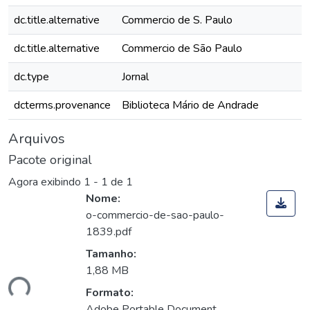
dc.title.alternative
Commercio de S. Paulo
dc.title.alternative
Commercio de São Paulo
dc.type
Jornal
dcterms.provenance
Biblioteca Mário de Andrade
Arquivos
Pacote original
Agora exibindo
1 - 1 de 1
Nome:
o-commercio-de-sao-paulo-
1839.pdf
Tamanho:
1,88 MB
ndo...
Formato:
Adobe Portable Document