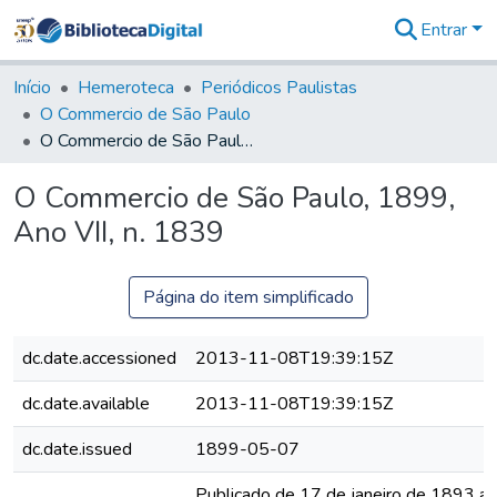
Entrar
Comunidades
&
Início
Hemeroteca
Periódicos Paulistas
Coleções
O Commercio de São Paulo
Tudo na
O Commercio de São Paulo, 1899, Ano VII, n. 1839
Biblioteca
Digital
O Commercio de São Paulo, 1899,
Estatísticas
Ano VII, n. 1839
Página do item simplificado
dc.date.accessioned
2013-11-08T19:39:15Z
dc.date.available
2013-11-08T19:39:15Z
dc.date.issued
1899-05-07
Publicado de 17 de janeiro de 1893 a