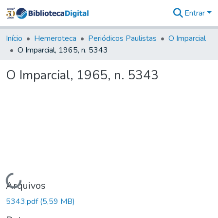
Entrar
Comunidades
&
Início
Hemeroteca
Periódicos Paulistas
O Imparcial
Coleções
O Imparcial, 1965, n. 5343
Tudo na
Biblioteca
O Imparcial, 1965, n. 5343
Digital
Estatísticas
Carregando...
Arquivos
5343.pdf
(5,59 MB)