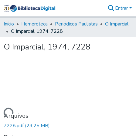
Entrar
Comunidades
&
Início
Hemeroteca
Periódicos Paulistas
O Imparcial
Coleções
O Imparcial, 1974, 7228
Tudo na
Biblioteca
O Imparcial, 1974, 7228
Digital
Estatísticas
Carregando...
Arquivos
7228.pdf
(23,25 MB)