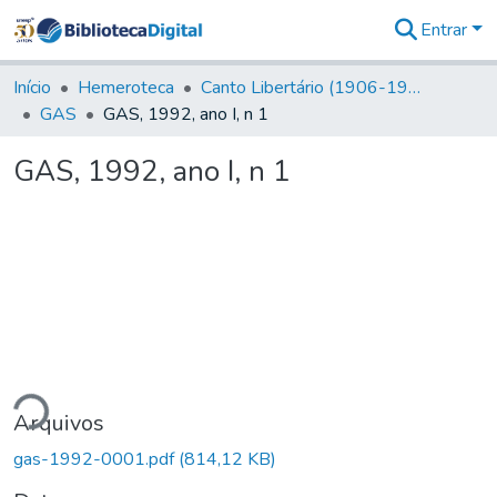
Entrar
Comunidades
&
Início
Hemeroteca
Canto Libertário (1906-1995)
Coleções
GAS
GAS, 1992, ano I, n 1
Tudo na
Biblioteca
GAS, 1992, ano I, n 1
Digital
Estatísticas
ndo...
Arquivos
gas-1992-0001.pdf
(814,12 KB)