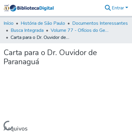
Entrar
Comunidades
&
Início
História de São Paulo
Documentos Interessantes
Coleções
Busca Integrada
Volume 77 - Ofícios do General Martim Lopes Lobo de Saldanha (Governador da Capitania): 1776-1777
Tudo na
Carta para o Dr. Ouvidor de Paranaguá
Biblioteca
Digital
Carta para o Dr. Ouvidor de
Estatísticas
Paranaguá
Carregando...
Arquivos