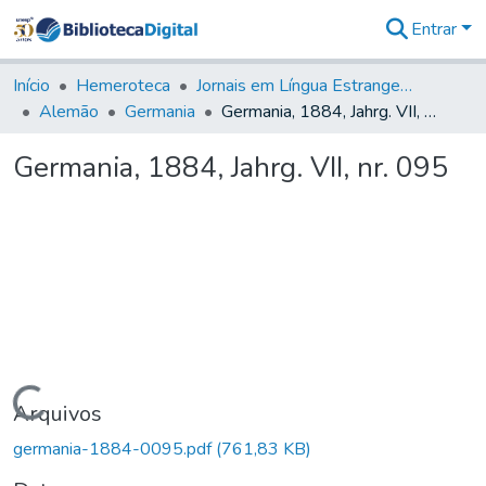
Entrar
Comunidades
&
Início
Hemeroteca
Jornais em Língua Estrangeira
Coleções
Alemão
Germania
Germania, 1884, Jahrg. VII, nr. 095
Tudo na
Biblioteca
Germania, 1884, Jahrg. VII, nr. 095
Digital
Estatísticas
Carregando...
Arquivos
germania-1884-0095.pdf
(761,83 KB)