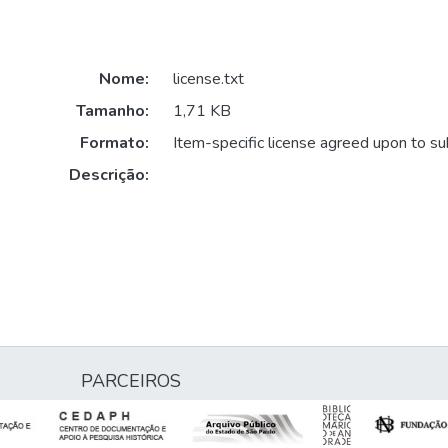
Nome:
license.txt
Tamanho:
1,71 KB
Formato:
Item-specific license agreed upon to s
Descrição:
PARCEIROS