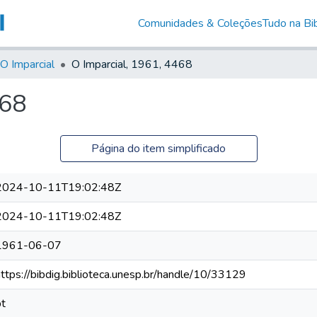
Comunidades & Coleções
Tudo na Bib
O Imparcial
O Imparcial, 1961, 4468
468
Página do item simplificado
2024-10-11T19:02:48Z
2024-10-11T19:02:48Z
1961-06-07
https://bibdig.biblioteca.unesp.br/handle/10/33129
pt