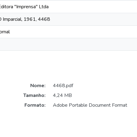
Editora "Imprensa" Ltda
O Imparcial, 1961, 4468
ornal
Nome:
4468.pdf
Tamanho:
4,24 MB
Formato:
Adobe Portable Document Format