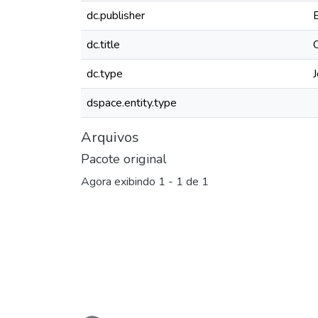
dc.publisher
dc.title
dc.type
J
dspace.entity.type
Arquivos
Pacote original
Agora exibindo
1 - 1 de 1