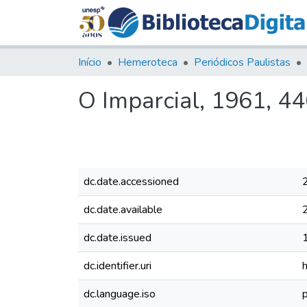
Início
Hemeroteca
Periódicos Paulistas
O Imparcial, 1961, 4
dc.date.accessioned
dc.date.available
dc.date.issued
dc.identifier.uri
dc.language.iso