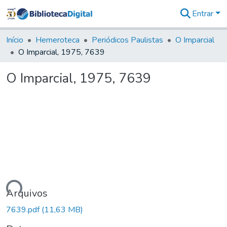
Entrar
Comunidades
&
Início
Hemeroteca
Periódicos Paulistas
O Imparcial
Coleções
O Imparcial, 1975, 7639
Tudo na
Biblioteca
O Imparcial, 1975, 7639
Digital
Estatísticas
gando...
Arquivos
7639.pdf
(11,63 MB)