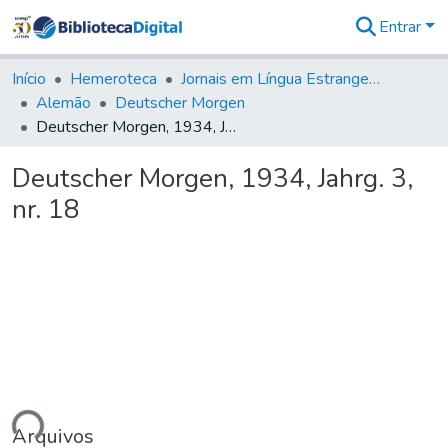
Entrar
Comunidades
&
Início
Hemeroteca
Jornais em Língua Estrangeira
Coleções
Alemão
Deutscher Morgen
Tudo na
Deutscher Morgen, 1934, Jahrg. 3, nr. 18
Biblioteca
Digital
Deutscher Morgen, 1934, Jahrg. 3,
Estatísticas
nr. 18
ando...
Arquivos