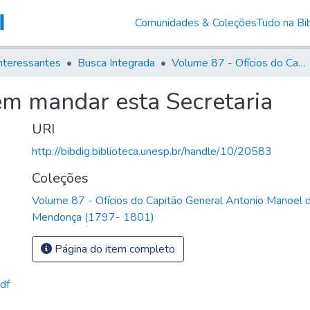
Comunidades & Coleções
Tudo na Bib
nteressantes
Busca Integrada
Volume 87 - Ofícios do Capitão General Antonio Manoel de Melo Castro e Mendonça (1797- 1801)
m mandar esta Secretaria
URI
http://bibdig.biblioteca.unesp.br/handle/10/20583
Coleções
Volume 87 - Ofícios do Capitão General Antonio Manoel 
Mendonça (1797- 1801)
Página do item completo
df