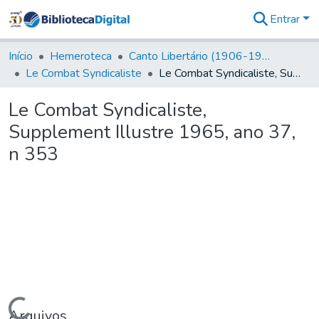
Entrar
Comunidades
&
Início
Hemeroteca
Canto Libertário (1906-1995)
Coleções
Le Combat Syndicaliste
Le Combat Syndicaliste, Supplement Illustre 1965, ano 37, n 353
Tudo na
Biblioteca
Le Combat Syndicaliste,
Digital
Supplement Illustre 1965, ano 37,
Estatísticas
n 353
Arquivos