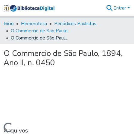
Entrar
Comunidades
&
Início
Hemeroteca
Periódicos Paulistas
Coleções
O Commercio de São Paulo
Tudo na
O Commercio de São Paulo, 1894, Ano II, n. 0450
Biblioteca
Digital
O Commercio de São Paulo, 1894,
Estatísticas
Ano II, n. 0450
Arquivos