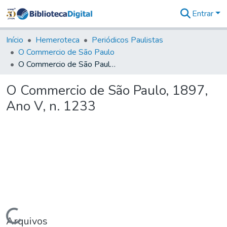
Entrar
Comunidades
&
Início
Hemeroteca
Periódicos Paulistas
Coleções
O Commercio de São Paulo
Tudo na
O Commercio de São Paulo, 1897, Ano V, n. 1233
Biblioteca
Digital
O Commercio de São Paulo, 1897,
Estatísticas
Ano V, n. 1233
Carregando...
Arquivos